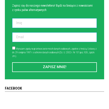
Zapisz się do naszego newslettera! Bądź na bieżąco z nowościami
z rynku paliw alternatywnych
Wyrażam zgodę na przetwarzanie moich danych osobowych, zgodnie z treścią Ustawy z
dn. 29 sierpnia 1997 r. o ochronie danych osobowych (Dz. U. 2002 r. Nr 101 poz. 926, z późn.
zm.).
ZAPISZ MNIE!
FACEBOOK