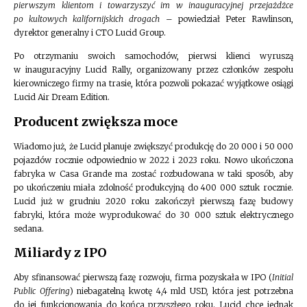
pierwszym klientom i towarzyszyć im w inauguracyjnej przejażdżce
po kultowych kalifornijskich drogach
– powiedział Peter Rawlinson,
dyrektor generalny i CTO Lucid Group.
Po otrzymaniu swoich samochodów, pierwsi klienci wyruszą
w inauguracyjny Lucid Rally, organizowany przez członków zespołu
kierowniczego firmy na trasie, która pozwoli pokazać wyjątkowe osiągi
Lucid Air Dream Edition.
Producent zwiększa moce
Wiadomo już, że Lucid planuje zwiększyć produkcję do 20 000 i 50 000
pojazdów rocznie odpowiednio w 2022 i 2023 roku. Nowo ukończona
fabryka w Casa Grande ma zostać rozbudowana w taki sposób, aby
po ukończeniu miała zdolność produkcyjną do 400 000 sztuk rocznie.
Lucid już w grudniu 2020 roku zakończył pierwszą fazę budowy
fabryki, która może wyprodukować do 30 000 sztuk elektrycznego
sedana.
Miliardy z IPO
Aby sfinansować pierwszą fazę rozwoju, firma pozyskała w IPO (
Initial
Public Offering
) niebagatelną kwotę 4,4 mld USD, która jest potrzebna
do jej funkcjonowania do końca przyszłego roku. Lucid chce jednak