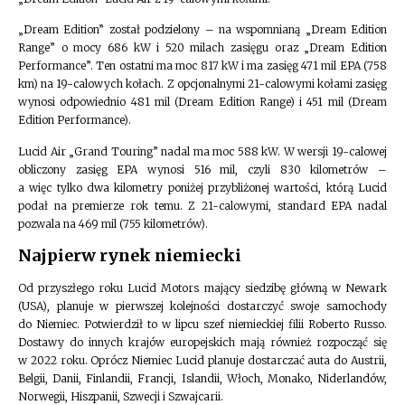
„Dream Edition” został podzielony – na wspomnianą „Dream Edition
Range” o mocy 686 kW i 520 milach zasięgu oraz „Dream Edition
Performance”. Ten ostatni ma moc 817 kW i ma zasięg 471 mil EPA (758
km) na 19-calowych kołach. Z opcjonalnymi 21-calowymi kołami zasięg
wynosi odpowiednio 481 mil (Dream Edition Range) i 451 mil (Dream
Edition Performance).
Lucid Air „Grand Touring” nadal ma moc 588 kW. W wersji 19-calowej
obliczony zasięg EPA wynosi 516 mil, czyli 830 kilometrów –
a więc tylko dwa kilometry poniżej przybliżonej wartości, którą Lucid
podał na premierze rok temu. Z 21-calowymi, standard EPA nadal
pozwala na 469 mil (755 kilometrów).
Najpierw rynek niemiecki
Od przyszłego roku Lucid Motors mający siedzibę główną w Newark
(USA), planuje w pierwszej kolejności dostarczyć swoje samochody
do Niemiec. Potwierdził to w lipcu szef niemieckiej filii Roberto Russo.
Dostawy do innych krajów europejskich mają również rozpocząć się
w 2022 roku. Oprócz Niemiec Lucid planuje dostarczać auta do Austrii,
Belgii, Danii, Finlandii, Francji, Islandii, Włoch, Monako, Niderlandów,
Norwegii, Hiszpanii, Szwecji i Szwajcarii.