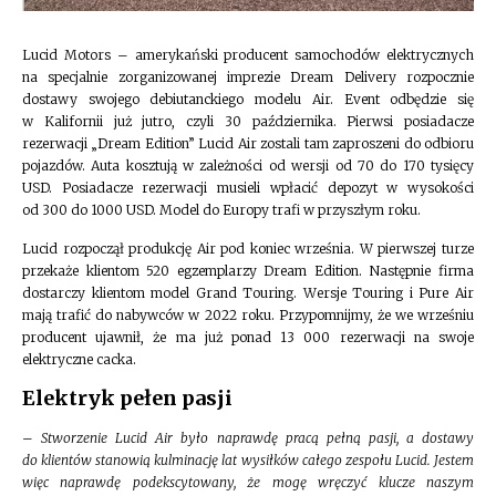
Lucid Motors – amerykański producent samochodów elektrycznych
na specjalnie zorganizowanej imprezie Dream Delivery rozpocznie
dostawy swojego debiutanckiego modelu Air. Event odbędzie się
w Kalifornii już jutro, czyli 30 października. Pierwsi posiadacze
rezerwacji „Dream Edition” Lucid Air zostali tam zaproszeni do odbioru
pojazdów. Auta kosztują w zależności od wersji od 70 do 170 tysięcy
USD. Posiadacze rezerwacji musieli wpłacić depozyt w wysokości
od 300 do 1000 USD. Model do Europy trafi w przyszłym roku.
Lucid rozpoczął produkcję Air pod koniec września. W pierwszej turze
przekaże klientom 520 egzemplarzy Dream Edition. Następnie firma
dostarczy klientom model Grand Touring. Wersje Touring i Pure Air
mają trafić do nabywców w 2022 roku. Przypomnijmy, że we wrześniu
producent ujawnił, że ma już ponad 13 000 rezerwacji na swoje
elektryczne cacka.
Elektryk pełen pasji
–
Stworzenie Lucid Air było naprawdę pracą pełną pasji, a dostawy
do klientów stanowią kulminację lat wysiłków całego zespołu Lucid. Jestem
więc naprawdę podekscytowany, że mogę wręczyć klucze naszym