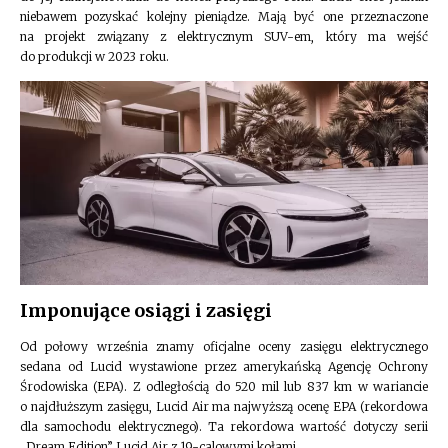
niebawem pozyskać kolejny pieniądze. Mają być one przeznaczone
na projekt związany z elektrycznym SUV-em, który ma wejść
do produkcji w 2023 roku.
Imponujące osiągi i zasięgi
Od połowy września znamy oficjalne oceny zasięgu elektrycznego
sedana od Lucid wystawione przez amerykańską Agencję Ochrony
Środowiska (EPA). Z odległością do 520 mil lub 837 km w wariancie
o najdłuższym zasięgu, Lucid Air ma najwyższą ocenę EPA (rekordowa
dla samochodu elektrycznego). Ta rekordowa wartość dotyczy serii
„Dream Edition” Lucid Air z 19-calowymi kołami.