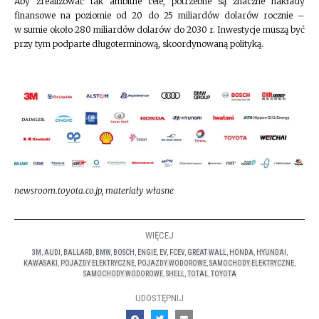
Aby zrealizować tak ambitne cele, potrzebne są znaczne nakłady
finansowe na poziomie od 20 do 25 miliardów dolarów rocznie –
w sumie około 280 miliardów dolarów do 2030 r. Inwestycje muszą być
przy tym podparte długoterminową, skoordynowaną polityką.
newsroom.toyota.co.jp, materiały własne
WIĘCEJ
3M
,
AUDI
,
BALLARD
,
BMW
,
BOSCH
,
ENGIE
,
EV
,
FCEV
,
GREAT WALL
,
HONDA
,
HYUNDAI
,
KAWASAKI
,
POJAZDY ELEKTRYCZNE
,
POJAZDY WODOROWE
,
SAMOCHODY ELEKTRYCZNE
,
SAMOCHODY WODOROWE
,
SHELL
,
TOTAL
,
TOYOTA
UDOSTĘPNIJ