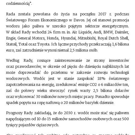
codziennością”.
Rada została powołana do życia na początku 2017 r. podczas
Światowego Forum Ekonomicznego w Davos. Jej cel stanowi promocja
wodoru jako paliwa w szeroko pojętym sektorze energetycznym.
W skład Rady wchodzi 24 firm m. in. Air Liquide, Audi, BMW, Daimler,
Engie, General Motors, Honda, Hyundai, Mitsubishi, Royal Dutch Shell,
Statoil, Total oraz Toyota. Ich łączne przychody przekraczają 1,6 biliona
euro, zaś zatrudnienie wynosi niemal 2,5 miliona osób.
Według Rady, rosnące zainteresowanie ze strony inwestorów
oraz prawodawców, w okresie od pięciu do dziesięciu najbliższych lat
może doprowadzić do przełomu w zakresie rozwoju technologii
wodorowych. Wodór jest w stanie zaspokoić 18% światowego
zapotrzebowania na energię, zredukować emisje CO2 o 6 miliardów ton,
zaś do połowy wieku stworzyć rynek warty 2,5 biliona dolarów
oraz wykreować 30 milionów nowych miejsc pracy. Ponadto spowoduje
spadek popytu na ropę naftową o 20 milionów baryłek dziennie.
Prognozy Rady zakładają, że do 2030 r. wodór może stać się paliwem
napędzającym od 10 do 15 milionów samochodów osobowych oraz 500
tysięcy pojazdów ciężarowych.