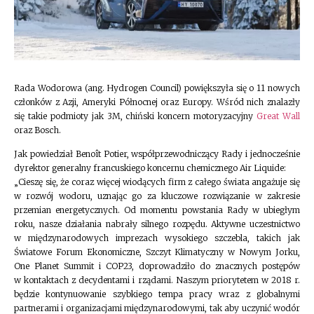
Rada Wodorowa (ang. Hydrogen Council) powiększyła się o 11 nowych
członków z Azji, Ameryki Północnej oraz Europy. Wśród nich znalazły
się takie podmioty jak 3M, chiński koncern motoryzacyjny
Great Wall
oraz Bosch.
Jak powiedział Benoît Potier, współprzewodniczący Rady i jednocześnie
dyrektor generalny francuskiego koncernu chemicznego Air Liquide:
„Cieszę się, że coraz więcej wiodących firm z całego świata angażuje się
w rozwój wodoru, uznając go za kluczowe rozwiązanie w zakresie
przemian energetycznych. Od momentu powstania Rady w ubiegłym
roku, nasze działania nabrały silnego rozpędu. Aktywne uczestnictwo
w międzynarodowych imprezach wysokiego szczebla, takich jak
Światowe Forum Ekonomiczne, Szczyt Klimatyczny w Nowym Jorku,
One Planet Summit i COP23, doprowadziło do znacznych postępów
w kontaktach z decydentami i rządami. Naszym priorytetem w 2018 r.
będzie kontynuowanie szybkiego tempa pracy wraz z globalnymi
partnerami i organizacjami międzynarodowymi, tak aby uczynić wodór