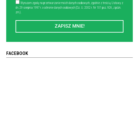
Wyrażam zgodę na przetwarzanie moich danych osobowych, zgodnie z treścią Ustawy z
dn. 29 sierpnia 1997 r. o ochronie danych osobowych (Dz. U. 2002 r. Nr 101 poz. 926, z późn.
zm.).
ZAPISZ MNIE!
FACEBOOK