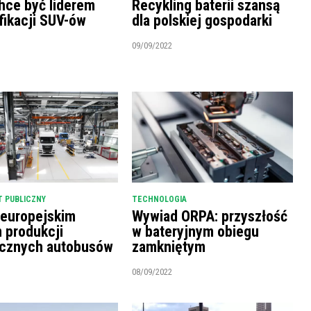
hce być liderem
Recykling baterii szansą
fikacji SUV-ów
dla polskiej gospodarki
09/09/2022
 PUBLICZNY
TECHNOLOGIA
 europejskim
Wywiad ORPA: przyszłość
m produkcji
w bateryjnym obiegu
ycznych autobusów
zamkniętym
08/09/2022