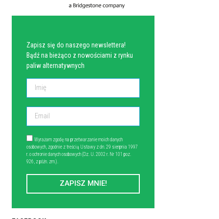
NEWSLETTER
Zapisz się do naszego newslettera!
Bądź na bieżąco z nowościami z rynku
paliw alternatywnych
Wyrażam zgodę na przetwarzanie moich danych
osobowych, zgodnie z treścią Ustawy z dn. 29 sierpnia 1997
r. o ochronie danych osobowych (Dz. U. 2002 r. Nr 101 poz.
926, z późn. zm.).
ZAPISZ MNIE!