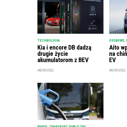
TECHNOLOGIA
OSOBOWE
,
Kia i encore DB dadzą
Aito w
drugie życie
na chi
akumulatorom z BEV
EV
08/09/2022
08/09/2022
RYNEK
,
TRANSPORT PUBLICZNY