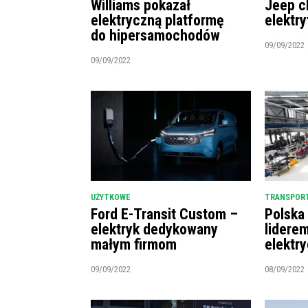
Williams pokazał
Jeep c
elektryczną platformę
elektry
do hipersamochodów
09/09/2022
09/09/2022
UŻYTKOWE
TRANSPORT
Ford E-Transit Custom –
Polska
elektryk dedykowany
lidere
małym firmom
elektr
09/09/2022
08/09/2022