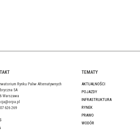
TAKT
TEMATY
rwatorium Rynku Paliw Alternatywnych
AKTUALNOŚCI
abryczna 5A
POJAZDY
46 Warszawa
INFRASTRUKTURA
kcja@orpa.pl
RYNEK
07 626 269
PRAWO
S
WODÓR
A