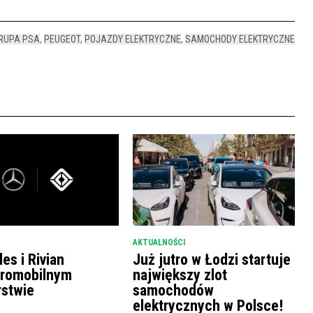
RUPA PSA
,
PEUGEOT
,
POJAZDY ELEKTRYCZNE
,
SAMOCHODY ELEKTRYCZNE
AKTUALNOŚCI
es i Rivian
Już jutro w Łodzi startuje
tromobilnym
największy zlot
rstwie
samochodów
elektrycznych w Polsce!