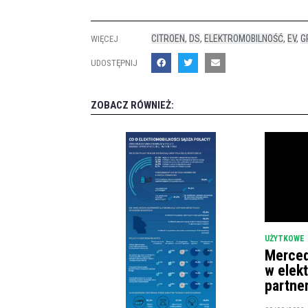
CITROEN
,
DS
,
ELEKTROMOBILNOŚĆ
,
EV
,
G
WIĘCEJ
UDOSTĘPNIJ
ZOBACZ RÓWNIEŻ:
UŻYTKOWE
Merced
w elek
partne