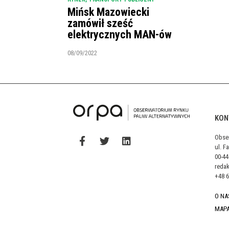
Mińsk Mazowiecki
zamówił sześć
elektrycznych MAN-ów
08/09/2022
KON
Obse
ul. F
00-4
reda
+48 6
O NA
MAP