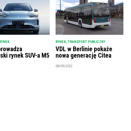
RYNEK
RYNEK
,
TRANSPORT PUBLICZNY
prowadza
VDL w Berlinie pokaże
ński rynek SUV-a M5
nowa generację Citea
08/09/2022