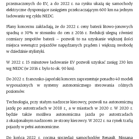
przeznaczonych do EV, a do 2022 r. na rynku ukażą się samochody
elektryczne dysponujące zasięgiem przekraczającym 600 km na jednym
ładowaniu wg cyklu NEDC.
Plany koncernu zakładają, że do 2022 r. ceny baterii litowo-jonowych
spadną o 30% w stosunku do cen z 2016 r. Redukcji ulegną również
rozmiary zespołów baterii – pozwoli to na uzyskanie większej ilości
miejsca wewnątrz pojazdów napędzanych prądem i większą swobodę
w dziedzinie stylistyki.
W 2022 r. 15 minutowe ładowanie EV pozwoli uzyskać zasięg 230 km
wg NEDC (w 2016 r. było to ok. 90 km).
Do 2022 r. francusko-japoński koncern zaprezentuje ponadto 40 modeli
wyposażonych w systemy autonomicznego sterowania różnych
poziomów.
Technologia, przy stałym nadzorze kierowcy, pozwoli na autonomiczną
jazdę po autostradach w 2018 r., a w miastach w 2020 r. W 2020 r.
będzie także możliwa autonomiczna jazda po autostradach
z okazjonalnym nadzorem ze strony kierowcy. W 2022 r. na rynek trafią
pojazdy w pełni autonomiczne.
Do końca 2022 r. roczna sprzedaż samochodów Renault, Nissana