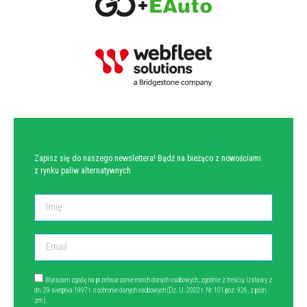
NEWSLETTER
Zapisz się do naszego newslettera! Bądź na bieżąco z nowościami
z rynku paliw alternatywnych
Wyrażam zgodę na przetwarzanie moich danych osobowych, zgodnie z treścią Ustawy z
dn. 29 sierpnia 1997 r. o ochronie danych osobowych (Dz. U. 2002 r. Nr 101 poz. 926, z późn.
zm.).