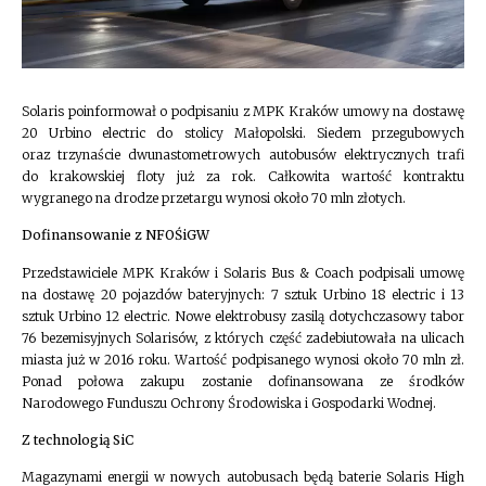
Solaris poinformował o podpisaniu z MPK Kraków umowy na dostawę
20 Urbino electric do stolicy Małopolski. Siedem przegubowych
oraz trzynaście dwunastometrowych autobusów elektrycznych trafi
do krakowskiej floty już za rok. Całkowita wartość kontraktu
wygranego na drodze przetargu wynosi około 70 mln złotych.
Dofinansowanie z NFOŚiGW
Przedstawiciele MPK Kraków i Solaris Bus & Coach podpisali umowę
na dostawę 20 pojazdów bateryjnych: 7 sztuk Urbino 18 electric i 13
sztuk Urbino 12 electric. Nowe elektrobusy zasilą dotychczasowy tabor
76 bezemisyjnych Solarisów, z których część zadebiutowała na ulicach
miasta już w 2016 roku. Wartość podpisanego wynosi około 70 mln zł.
Ponad połowa zakupu zostanie dofinansowana ze środków
Narodowego Funduszu Ochrony Środowiska i Gospodarki Wodnej.
Z technologią SiC
Magazynami energii w nowych autobusach będą baterie Solaris High