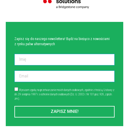
NEWSLETTER
Zapisz się do naszego newslettera! Bądź na bieżąco z nowościami
z rynku paliw alternatywnych
Wyrażam zgodę na przetwarzanie moich danych osobowych, zgodnie z treścią Ustawy z
dn. 29 sierpnia 1997 r. o ochronie danych osobowych (Dz. U. 2002 r. Nr 101 poz. 926, z późn.
zm.).
ZAPISZ MNIE!