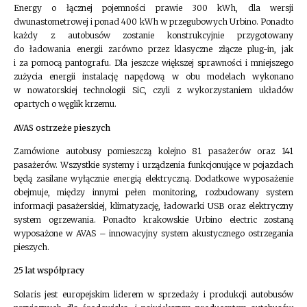
Energy o łącznej pojemności prawie 300 kWh, dla wersji
dwunastometrowej i ponad 400 kWh w przegubowych Urbino. Ponadto
każdy z autobusów zostanie konstrukcyjnie przygotowany
do ładowania energii zarówno przez klasyczne złącze plug-in, jak
i za pomocą pantografu. Dla jeszcze większej sprawności i mniejszego
zużycia energii instalację napędową w obu modelach wykonano
w nowatorskiej technologii SiC, czyli z wykorzystaniem układów
opartych o węglik krzemu.
AVAS ostrzeże pieszych
Zamówione autobusy pomieszczą kolejno 81 pasażerów oraz 141
pasażerów. Wszystkie systemy i urządzenia funkcjonujące w pojazdach
będą zasilane wyłącznie energią elektryczną. Dodatkowe wyposażenie
obejmuje, między innymi pełen monitoring, rozbudowany system
informacji pasażerskiej, klimatyzację, ładowarki USB oraz elektryczny
system ogrzewania. Ponadto krakowskie Urbino electric zostaną
wyposażone w AVAS – innowacyjny system akustycznego ostrzegania
pieszych.
25 lat współpracy
Solaris jest europejskim liderem w sprzedaży i produkcji autobusów