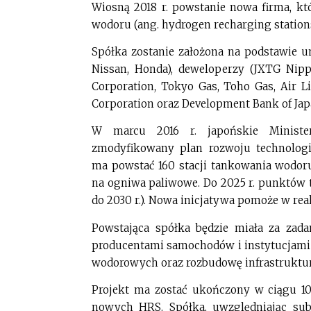
Wiosną 2018 r. powstanie nowa firma, k
wodoru (ang. hydrogen recharging station
Spółka zostanie założona na podstawie 
Nissan, Honda), deweloperzy (JXTG Nipp
Corporation, Tokyo Gas, Toho Gas, Air L
Corporation oraz Development Bank of Jap
W marcu 2016 r. japońskie Minister
zmodyfikowany plan rozwoju technologi
ma powstać 160 stacji tankowania wodor
na ogniwa paliwowe. Do 2025 r. punktów 
do 2030 r.). Nowa inicjatywa pomoże w real
Powstająca spółka będzie miała za zad
producentami samochodów i instytucjami
wodorowych oraz rozbudowę infrastruktu
Projekt ma zostać ukończony w ciągu 10 l
nowych HRS. Spółka, uwzględniając subs