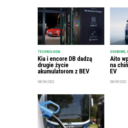
TECHNOLOGIA
OSOBOWE
,
Kia i encore DB dadzą
Aito w
drugie życie
na chi
akumulatorom z BEV
EV
08/09/2022
08/09/2022