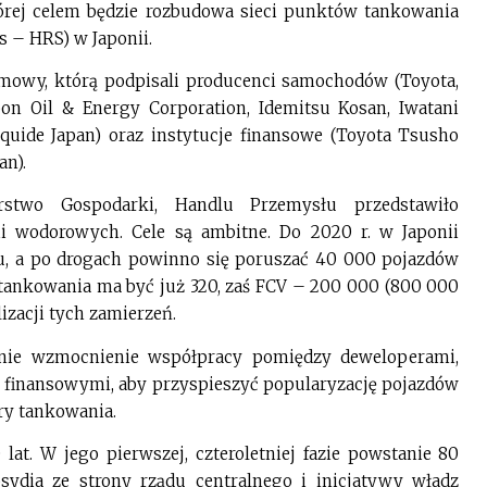
tórej celem będzie rozbudowa sieci punktów tankowania
s – HRS) w Japonii.
umowy, którą podpisali producenci samochodów (Toyota,
on Oil & Energy Corporation, Idemitsu Kosan, Iwatani
iquide Japan) oraz instytucje finansowe (Toyota Tsusho
an).
stwo Gospodarki, Handlu Przemysłu przedstawiło
i wodorowych. Cele są ambitne. Do 2020 r. w Japonii
u, a po drogach powinno się poruszać 40 000 pojazdów
tankowania ma być już 320, zaś FCV – 200 000 (800 000
izacji tych zamierzeń.
anie wzmocnienie współpracy pomiędzy deweloperami,
 finansowymi, aby przyspieszyć popularyzację pojazdów
ry tankowania.
at. W jego pierwszej, czteroletniej fazie powstanie 80
ydia ze strony rządu centralnego i inicjatywy władz