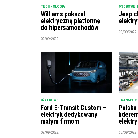
TECHNOLOGIA
OSOBOWE
,
Williams pokazał
Jeep c
elektryczną platformę
elektry
do hipersamochodów
09/09/2022
09/09/2022
UŻYTKOWE
TRANSPORT
Ford E-Transit Custom –
Polska
elektryk dedykowany
lidere
małym firmom
elektr
09/09/2022
08/09/2022