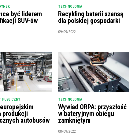
RYNEK
TECHNOLOGIA
hce być liderem
Recykling baterii szansą
fikacji SUV-ów
dla polskiej gospodarki
09/09/2022
 PUBLICZNY
TECHNOLOGIA
 europejskim
Wywiad ORPA: przyszłość
m produkcji
w bateryjnym obiegu
ycznych autobusów
zamkniętym
08/09/2022