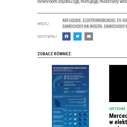
newsroom.toyota.co.jp, meti.go.jp, materiały wł
AIR LIQUIDE
,
ELEKTROMOBILNOŚĆ
,
EV
,
H
WIĘCEJ
SAMOCHODY NA WODÓR
,
SAMOCHODY 
UDOSTĘPNIJ
ZOBACZ RÓWNIEŻ:
UŻYTKOWE
Merced
w elek