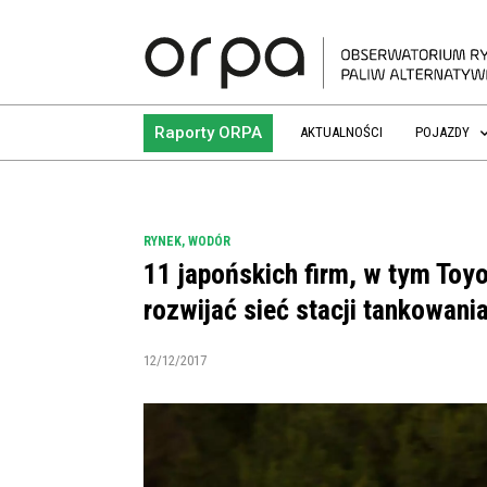
Raporty ORPA
AKTUALNOŚCI
POJAZDY
RYNEK
,
WODÓR
11 japońskich firm, w tym Toyo
rozwijać sieć stacji tankowan
12/12/2017