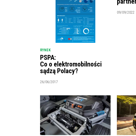
partne
09/09/2022
RYNEK
PSPA:
Co o elektromobilności
sądzą Polacy?
26/06/2017