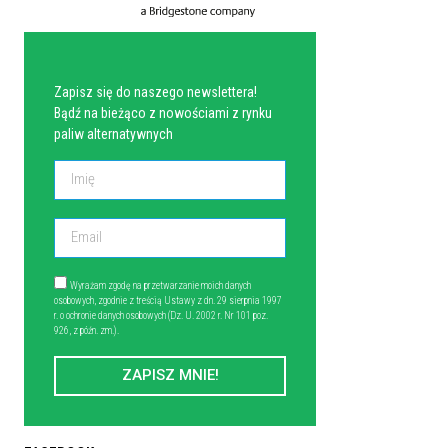
NEWSLETTER
Zapisz się do naszego newslettera!
Bądź na bieżąco z nowościami z rynku
paliw alternatywnych
Wyrażam zgodę na przetwarzanie moich danych
osobowych, zgodnie z treścią Ustawy z dn. 29 sierpnia 1997
r. o ochronie danych osobowych (Dz. U. 2002 r. Nr 101 poz.
926, z późn. zm.).
ZAPISZ MNIE!