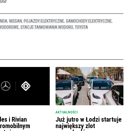
asne
ONDA
,
NISSAN
,
POJAZDY ELEKTRYCZNE
,
SAMOCHODY ELEKTRYCZNE
,
WODOROWE
,
STACJE TANKOWANIA WODORU
,
TOYOTA
AKTUALNOŚCI
es i Rivian
Już jutro w Łodzi startuje
tromobilnym
największy zlot