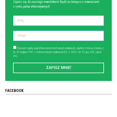
Zapisz się do naszego newslettera! Bądź na bieżąco z nowościami
z rynku paliw alternatywnych
Wyrażam zgodę na przetwarzanie moich danych osobowych, zgodnie z treścią Ustawy z
dn. 29 sierpnia 1997 r. o ochronie danych osobowych (Dz. U. 2002 r. Nr 101 poz. 926, z późn.
zm.).
ZAPISZ MNIE!
FACEBOOK