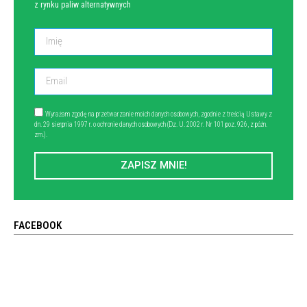
z rynku paliw alternatywnych
Wyrażam zgodę na przetwarzanie moich danych osobowych, zgodnie z treścią Ustawy z
dn. 29 sierpnia 1997 r. o ochronie danych osobowych (Dz. U. 2002 r. Nr 101 poz. 926, z późn.
zm.).
ZAPISZ MNIE!
FACEBOOK