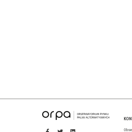
KON
Obse