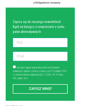
NEWSLETTER
Zapisz się do naszego newslettera!
Bądź na bieżąco z nowościami z rynku
paliw alternatywnych
Wyrażam zgodę na przetwarzanie moich danych
osobowych, zgodnie z treścią Ustawy z dn. 29 sierpnia 1997
r. o ochronie danych osobowych (Dz. U. 2002 r. Nr 101 poz.
926, z późn. zm.).
ZAPISZ MNIE!