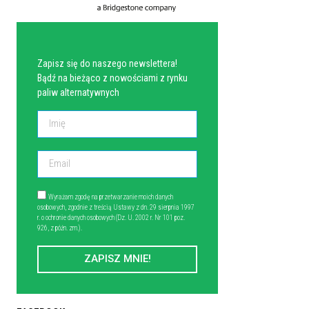
NEWSLETTER
Zapisz się do naszego newslettera!
Bądź na bieżąco z nowościami z rynku
paliw alternatywnych
Wyrażam zgodę na przetwarzanie moich danych
osobowych, zgodnie z treścią Ustawy z dn. 29 sierpnia 1997
r. o ochronie danych osobowych (Dz. U. 2002 r. Nr 101 poz.
926, z późn. zm.).
ZAPISZ MNIE!