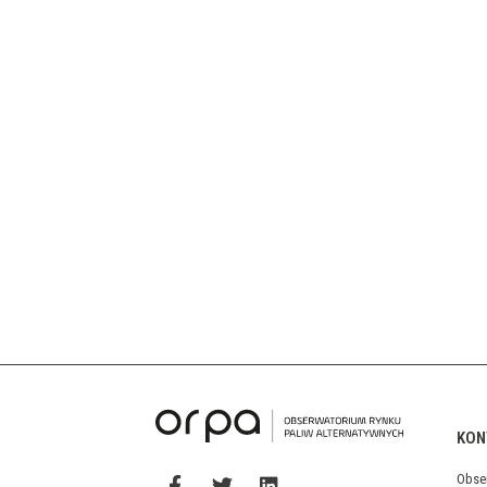
KON
Obse