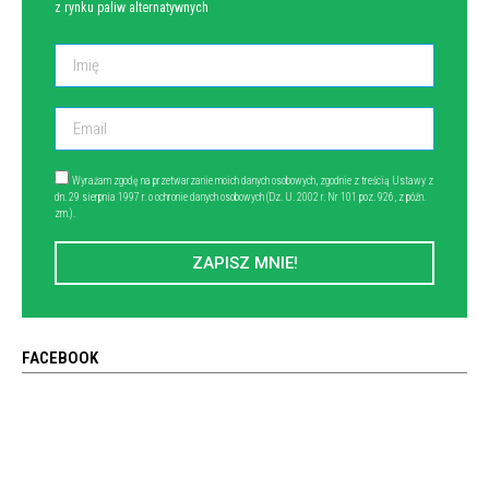
z rynku paliw alternatywnych
Wyrażam zgodę na przetwarzanie moich danych osobowych, zgodnie z treścią Ustawy z
dn. 29 sierpnia 1997 r. o ochronie danych osobowych (Dz. U. 2002 r. Nr 101 poz. 926, z późn.
zm.).
ZAPISZ MNIE!
FACEBOOK