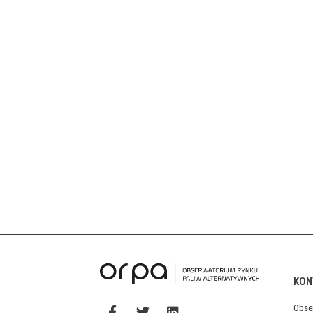
KON
Obse