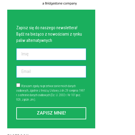
NEWSLETTER
Zapisz się do naszego newslettera!
Bądź na bieżąco z nowościami z rynku
paliw alternatywnych
Wyrażam zgodę na przetwarzanie moich danych
osobowych, zgodnie z treścią Ustawy z dn. 29 sierpnia 1997
r. o ochronie danych osobowych (Dz. U. 2002 r. Nr 101 poz.
926, z późn. zm.).
ZAPISZ MNIE!