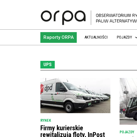
Raporty ORPA
AKTUALNOŚCI
POJAZDY
UPS
RYNEK
Firmy kurierskie
POJAZDY
rewitalizują floty, InPost