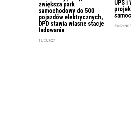
UPS i
zwiększa park
projek
samochodowy do 500
samoc
pojazdów elektrycznych,
DPD stawia własne stacje
23/02/201
ładowania
19/02/2021