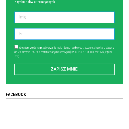
z rynku paliw alternatywnych
Wyrażam zgodę na przetwarzanie moich danych osobowych, zgodnie z treścią Ustawy z
dn. 29 sierpnia 1997 r. o ochronie danych osobowych (Dz. U. 2002 r. Nr 101 poz. 926, z późn.
zm.).
ZAPISZ MNIE!
FACEBOOK