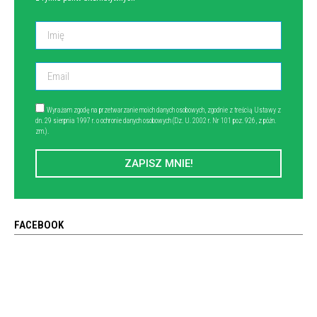
Wyrażam zgodę na przetwarzanie moich danych osobowych, zgodnie z treścią Ustawy z
dn. 29 sierpnia 1997 r. o ochronie danych osobowych (Dz. U. 2002 r. Nr 101 poz. 926, z późn.
zm.).
ZAPISZ MNIE!
FACEBOOK