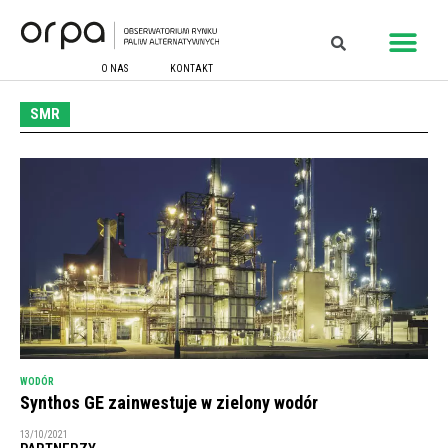
O NAS
KONTAKT
SMR
WODÓR
Synthos GE zainwestuje w zielony wodór
13/10/2021