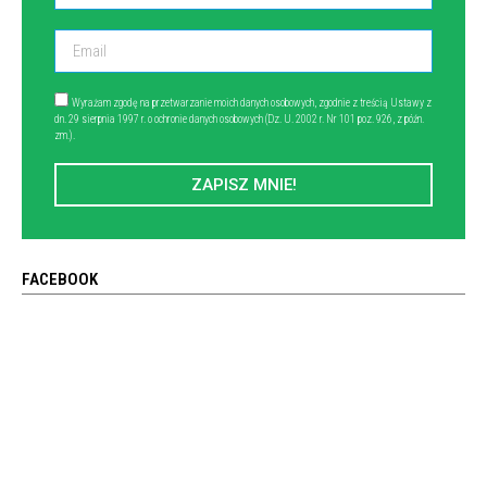
Wyrażam zgodę na przetwarzanie moich danych osobowych, zgodnie z treścią Ustawy z
dn. 29 sierpnia 1997 r. o ochronie danych osobowych (Dz. U. 2002 r. Nr 101 poz. 926, z późn.
zm.).
ZAPISZ MNIE!
FACEBOOK