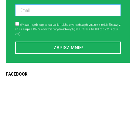
Wyrażam zgodę na przetwarzanie moich danych osobowych, zgodnie z treścią Ustawy z
dn. 29 sierpnia 1997 r. o ochronie danych osobowych (Dz. U. 2002 r. Nr 101 poz. 926, z późn.
zm.).
ZAPISZ MNIE!
FACEBOOK