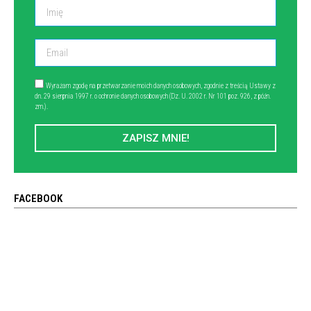
Wyrażam zgodę na przetwarzanie moich danych osobowych, zgodnie z treścią Ustawy z
dn. 29 sierpnia 1997 r. o ochronie danych osobowych (Dz. U. 2002 r. Nr 101 poz. 926, z późn.
zm.).
ZAPISZ MNIE!
FACEBOOK