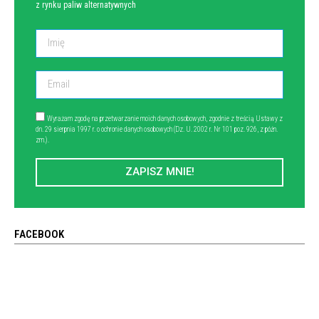
z rynku paliw alternatywnych
Wyrażam zgodę na przetwarzanie moich danych osobowych, zgodnie z treścią Ustawy z
dn. 29 sierpnia 1997 r. o ochronie danych osobowych (Dz. U. 2002 r. Nr 101 poz. 926, z późn.
zm.).
ZAPISZ MNIE!
FACEBOOK