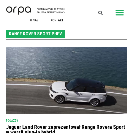
O NAS
KONTAKT
RANGE ROVER SPORT PHEV
POJAZDY
Jaguar Land Rover zaprezentował Range Rovera Sport
w wersji plug-in hybrid