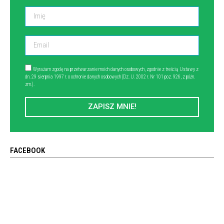
Wyrażam zgodę na przetwarzanie moich danych osobowych, zgodnie z treścią Ustawy z
dn. 29 sierpnia 1997 r. o ochronie danych osobowych (Dz. U. 2002 r. Nr 101 poz. 926, z późn.
zm.).
ZAPISZ MNIE!
FACEBOOK