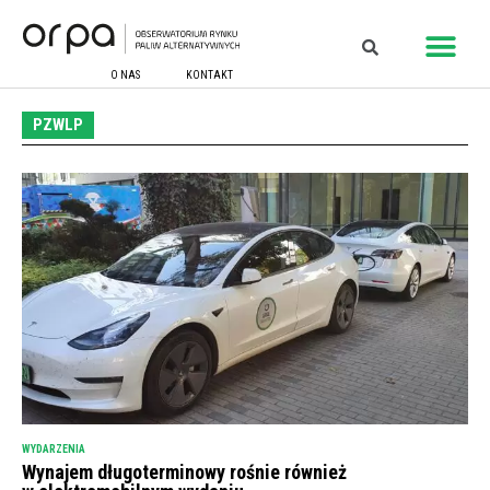
O NAS
KONTAKT
PZWLP
WYDARZENIA
Wynajem długoterminowy rośnie również