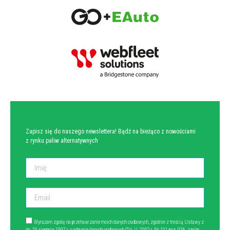
NEWSLETTER
Zapisz się do naszego newslettera! Bądź na bieżąco z nowościami
z rynku paliw alternatywnych
Wyrażam zgodę na przetwarzanie moich danych osobowych, zgodnie z treścią Ustawy z
dn. 29 sierpnia 1997 r. o ochronie danych osobowych (Dz. U. 2002 r. Nr 101 poz. 926, z późn.