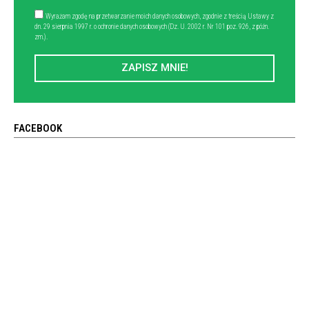
Wyrażam zgodę na przetwarzanie moich danych osobowych, zgodnie z treścią Ustawy z
dn. 29 sierpnia 1997 r. o ochronie danych osobowych (Dz. U. 2002 r. Nr 101 poz. 926, z późn.
zm.).
ZAPISZ MNIE!
FACEBOOK