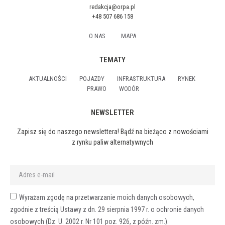
redakcja@orpa.pl
+48 507 686 158
O NAS
MAPA
TEMATY
AKTUALNOŚCI
POJAZDY
INFRASTRUKTURA
RYNEK
PRAWO
WODÓR
NEWSLETTER
Zapisz się do naszego newslettera! Bądź na bieżąco z nowościami
z rynku paliw alternatywnych
Wyrażam zgodę na przetwarzanie moich danych osobowych,
zgodnie z treścią Ustawy z dn. 29 sierpnia 1997 r. o ochronie danych
osobowych (Dz. U. 2002 r. Nr 101 poz. 926, z późn. zm.).