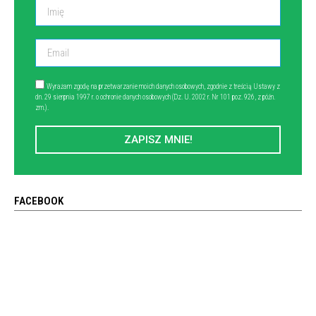
Wyrażam zgodę na przetwarzanie moich danych osobowych, zgodnie z treścią Ustawy z
dn. 29 sierpnia 1997 r. o ochronie danych osobowych (Dz. U. 2002 r. Nr 101 poz. 926, z późn.
zm.).
ZAPISZ MNIE!
FACEBOOK