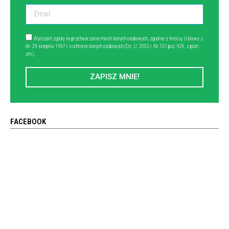
Wyrażam zgodę na przetwarzanie moich danych osobowych, zgodnie z treścią Ustawy z
dn. 29 sierpnia 1997 r. o ochronie danych osobowych (Dz. U. 2002 r. Nr 101 poz. 926, z późn.
zm.).
ZAPISZ MNIE!
FACEBOOK