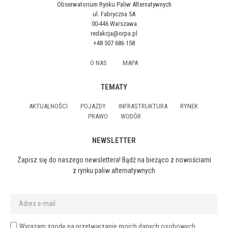
Obserwatorium Rynku Paliw Alternatywnych
ul. Fabryczna 5A
00-446 Warszawa
redakcja@orpa.pl
+48 507 686 158
O NAS
MAPA
TEMATY
AKTUALNOŚCI
POJAZDY
INFRASTRUKTURA
RYNEK
PRAWO
WODÓR
NEWSLETTER
Zapisz się do naszego newslettera! Bądź na bieżąco z nowościami
z rynku paliw alternatywnych
Wyrażam zgodę na przetwarzanie moich danych osobowych,