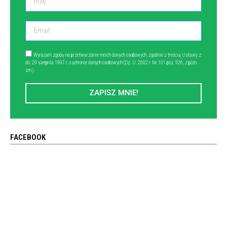
Wyrażam zgodę na przetwarzanie moich danych osobowych, zgodnie z treścią Ustawy z
dn. 29 sierpnia 1997 r. o ochronie danych osobowych (Dz. U. 2002 r. Nr 101 poz. 926, z późn.
zm.).
ZAPISZ MNIE!
FACEBOOK