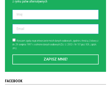
z rynku paliw alternatywnych
Wyrażam zgodę na przetwarzanie moich danych osobowych, zgodnie z treścią Ustawy z
dn. 29 sierpnia 1997 r. o ochronie danych osobowych (Dz. U. 2002 r. Nr 101 poz. 926, z późn.
zm.).
ZAPISZ MNIE!
FACEBOOK