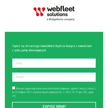
NEWSLETTER
Zapisz się do naszego newslettera! Bądź na bieżąco z nowościami
z rynku paliw alternatywnych
Wyrażam zgodę na przetwarzanie moich danych osobowych, zgodnie z treścią Ustawy z
dn. 29 sierpnia 1997 r. o ochronie danych osobowych (Dz. U. 2002 r. Nr 101 poz. 926, z późn.
zm.).
ZAPISZ MNIE!