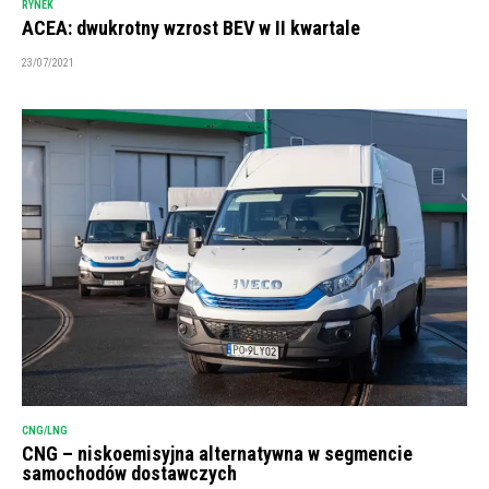
RYNEK
ACEA: dwukrotny wzrost BEV w II kwartale
23/07/2021
CNG/LNG
CNG – niskoemisyjna alternatywna w segmencie
samochodów dostawczych