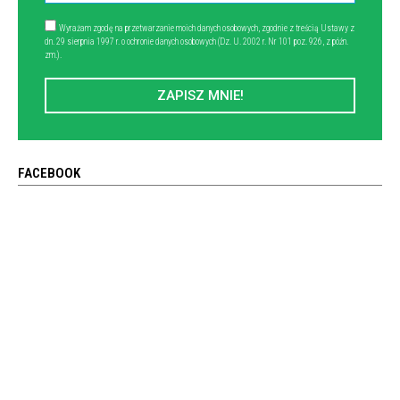
Wyrażam zgodę na przetwarzanie moich danych osobowych, zgodnie z treścią Ustawy z
dn. 29 sierpnia 1997 r. o ochronie danych osobowych (Dz. U. 2002 r. Nr 101 poz. 926, z późn.
zm.).
ZAPISZ MNIE!
FACEBOOK