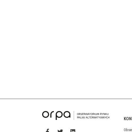
KON
Obse