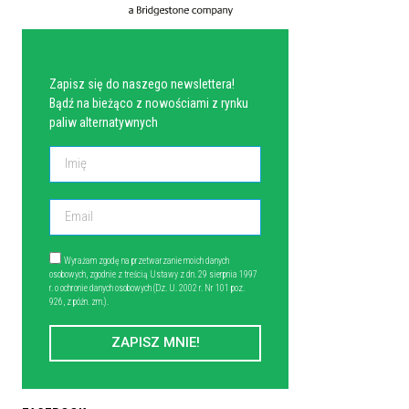
NEWSLETTER
Zapisz się do naszego newslettera!
Bądź na bieżąco z nowościami z rynku
paliw alternatywnych
Wyrażam zgodę na przetwarzanie moich danych
osobowych, zgodnie z treścią Ustawy z dn. 29 sierpnia 1997
r. o ochronie danych osobowych (Dz. U. 2002 r. Nr 101 poz.
926, z późn. zm.).
ZAPISZ MNIE!