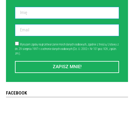
Wyrażam zgodę na przetwarzanie moich danych osobowych, zgodnie z treścią Ustawy z
dn. 29 sierpnia 1997 r. o ochronie danych osobowych (Dz. U. 2002 r. Nr 101 poz. 926, z późn.
zm.).
ZAPISZ MNIE!
FACEBOOK