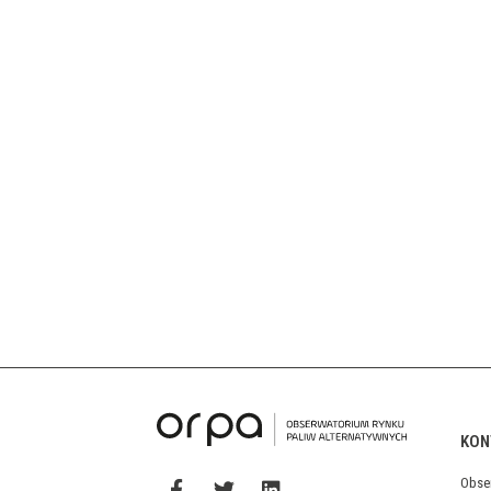
KON
Obse