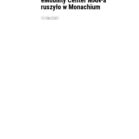
eMobility Center MAN-a
ruszyło w Monachium
11/06/2021