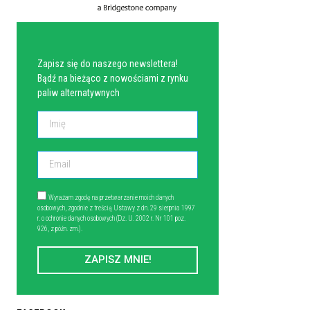
NEWSLETTER
Zapisz się do naszego newslettera!
Bądź na bieżąco z nowościami z rynku
paliw alternatywnych
Wyrażam zgodę na przetwarzanie moich danych
osobowych, zgodnie z treścią Ustawy z dn. 29 sierpnia 1997
r. o ochronie danych osobowych (Dz. U. 2002 r. Nr 101 poz.
926, z późn. zm.).
ZAPISZ MNIE!