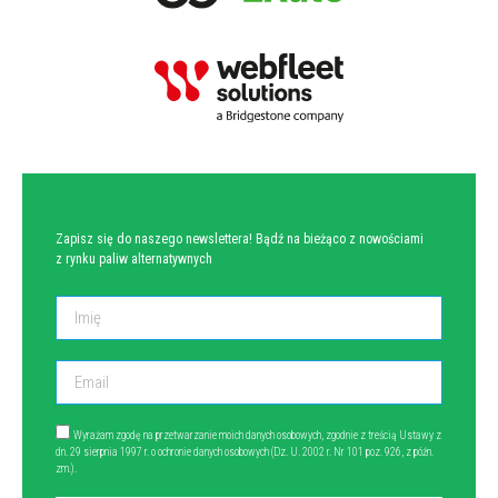
NEWSLETTER
Zapisz się do naszego newslettera! Bądź na bieżąco z nowościami
z rynku paliw alternatywnych
Wyrażam zgodę na przetwarzanie moich danych osobowych, zgodnie z treścią Ustawy z
dn. 29 sierpnia 1997 r. o ochronie danych osobowych (Dz. U. 2002 r. Nr 101 poz. 926, z późn.
zm.).