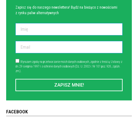
Zapisz się do naszego newslettera! Bądź na bieżąco z nowościami
z rynku paliw alternatywnych
Wyrażam zgodę na przetwarzanie moich danych osobowych, zgodnie z treścią Ustawy z
dn. 29 sierpnia 1997 r. o ochronie danych osobowych (Dz. U. 2002 r. Nr 101 poz. 926, z późn.
zm.).
ZAPISZ MNIE!
FACEBOOK