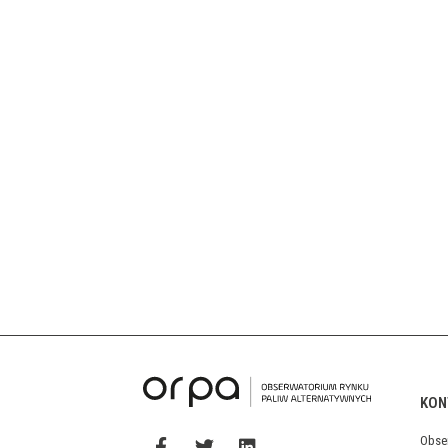
KON
Obse