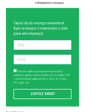
NEWSLETTER
Zapisz się do naszego newslettera!
Bądź na bieżąco z nowościami z rynku
paliw alternatywnych
Wyrażam zgodę na przetwarzanie moich danych
osobowych, zgodnie z treścią Ustawy z dn. 29 sierpnia 1997
r. o ochronie danych osobowych (Dz. U. 2002 r. Nr 101 poz.
926, z późn. zm.).
ZAPISZ MNIE!