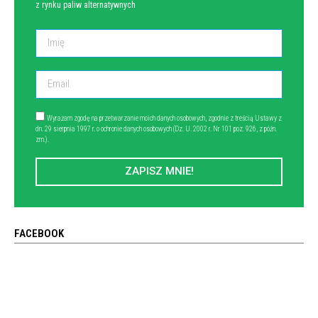
z rynku paliw alternatywnych
Wyrażam zgodę na przetwarzanie moich danych osobowych, zgodnie z treścią Ustawy z
dn. 29 sierpnia 1997 r. o ochronie danych osobowych (Dz. U. 2002 r. Nr 101 poz. 926, z późn.
zm.).
ZAPISZ MNIE!
FACEBOOK