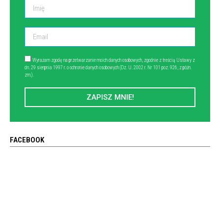
Wyrażam zgodę na przetwarzanie moich danych osobowych, zgodnie z treścią Ustawy z
dn. 29 sierpnia 1997 r. o ochronie danych osobowych (Dz. U. 2002 r. Nr 101 poz. 926, z późn.
zm.).
ZAPISZ MNIE!
FACEBOOK