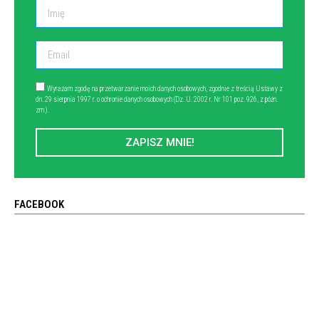
Wyrażam zgodę na przetwarzanie moich danych osobowych, zgodnie z treścią Ustawy z
dn. 29 sierpnia 1997 r. o ochronie danych osobowych (Dz. U. 2002 r. Nr 101 poz. 926, z późn.
zm.).
ZAPISZ MNIE!
FACEBOOK