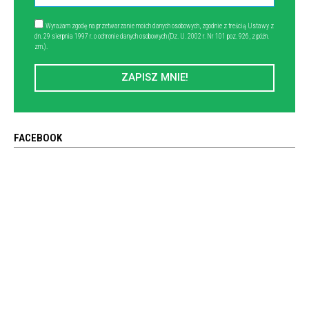
Wyrażam zgodę na przetwarzanie moich danych osobowych, zgodnie z treścią Ustawy z
dn. 29 sierpnia 1997 r. o ochronie danych osobowych (Dz. U. 2002 r. Nr 101 poz. 926, z późn.
zm.).
ZAPISZ MNIE!
FACEBOOK