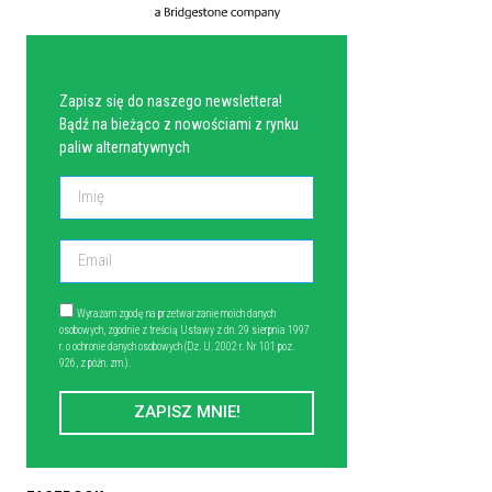
NEWSLETTER
Zapisz się do naszego newslettera!
Bądź na bieżąco z nowościami z rynku
paliw alternatywnych
Wyrażam zgodę na przetwarzanie moich danych
osobowych, zgodnie z treścią Ustawy z dn. 29 sierpnia 1997
r. o ochronie danych osobowych (Dz. U. 2002 r. Nr 101 poz.
926, z późn. zm.).
ZAPISZ MNIE!