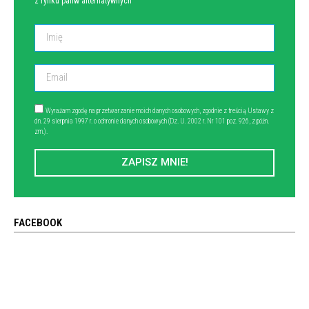
z rynku paliw alternatywnych
Wyrażam zgodę na przetwarzanie moich danych osobowych, zgodnie z treścią Ustawy z
dn. 29 sierpnia 1997 r. o ochronie danych osobowych (Dz. U. 2002 r. Nr 101 poz. 926, z późn.
zm.).
ZAPISZ MNIE!
FACEBOOK