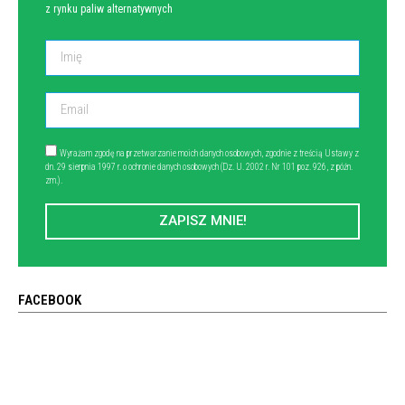
z rynku paliw alternatywnych
Wyrażam zgodę na przetwarzanie moich danych osobowych, zgodnie z treścią Ustawy z
dn. 29 sierpnia 1997 r. o ochronie danych osobowych (Dz. U. 2002 r. Nr 101 poz. 926, z późn.
zm.).
ZAPISZ MNIE!
FACEBOOK