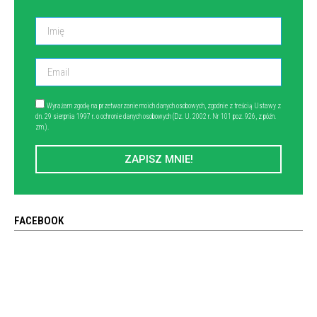
Wyrażam zgodę na przetwarzanie moich danych osobowych, zgodnie z treścią Ustawy z
dn. 29 sierpnia 1997 r. o ochronie danych osobowych (Dz. U. 2002 r. Nr 101 poz. 926, z późn.
zm.).
ZAPISZ MNIE!
FACEBOOK