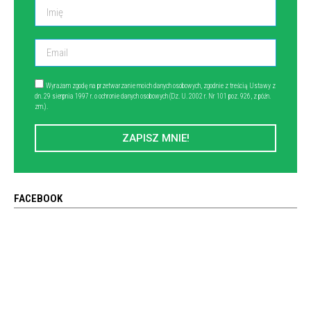
Wyrażam zgodę na przetwarzanie moich danych osobowych, zgodnie z treścią Ustawy z
dn. 29 sierpnia 1997 r. o ochronie danych osobowych (Dz. U. 2002 r. Nr 101 poz. 926, z późn.
zm.).
ZAPISZ MNIE!
FACEBOOK