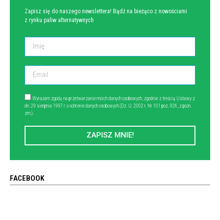
Zapisz się do naszego newslettera! Bądź na bieżąco z nowościami
z rynku paliw alternatywnych
Wyrażam zgodę na przetwarzanie moich danych osobowych, zgodnie z treścią Ustawy z
dn. 29 sierpnia 1997 r. o ochronie danych osobowych (Dz. U. 2002 r. Nr 101 poz. 926, z późn.
zm.).
ZAPISZ MNIE!
FACEBOOK