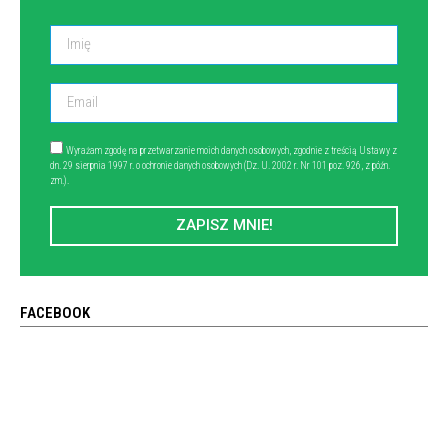
Wyrażam zgodę na przetwarzanie moich danych osobowych, zgodnie z treścią Ustawy z
dn. 29 sierpnia 1997 r. o ochronie danych osobowych (Dz. U. 2002 r. Nr 101 poz. 926, z późn.
zm.).
ZAPISZ MNIE!
FACEBOOK