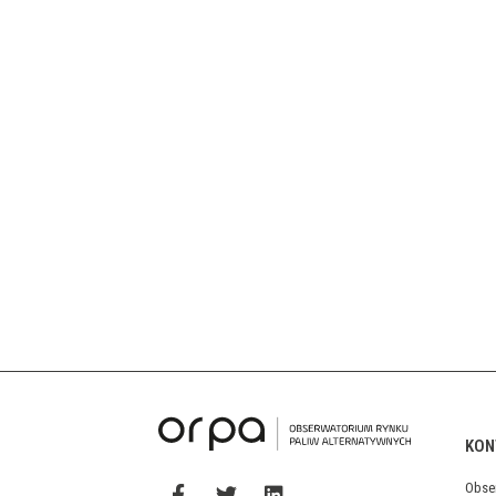
KON
Obse