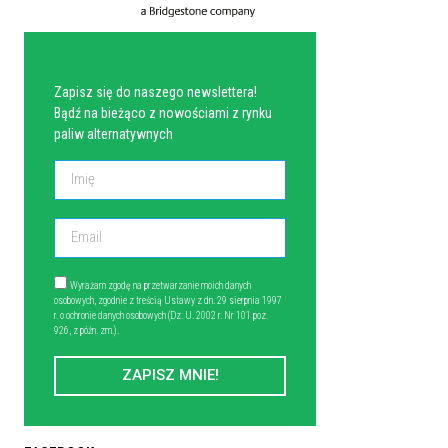
NEWSLETTER
Zapisz się do naszego newslettera!
Bądź na bieżąco z nowościami z rynku
paliw alternatywnych
Wyrażam zgodę na przetwarzanie moich danych
osobowych, zgodnie z treścią Ustawy z dn. 29 sierpnia 1997
r. o ochronie danych osobowych (Dz. U. 2002 r. Nr 101 poz.
926, z późn. zm.).
ZAPISZ MNIE!