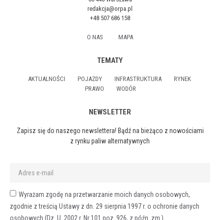
redakcja@orpa.pl
+48 507 686 158
O NAS
MAPA
TEMATY
AKTUALNOŚCI
POJAZDY
INFRASTRUKTURA
RYNEK
PRAWO
WODÓR
NEWSLETTER
Zapisz się do naszego newslettera! Bądź na bieżąco z nowościami
z rynku paliw alternatywnych
Wyrażam zgodę na przetwarzanie moich danych osobowych,
zgodnie z treścią Ustawy z dn. 29 sierpnia 1997 r. o ochronie danych
osobowych (Dz. U. 2002 r. Nr 101 poz. 926, z późn. zm.).