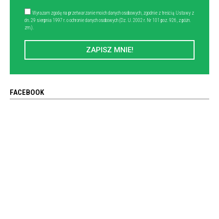
Wyrażam zgodę na przetwarzanie moich danych osobowych, zgodnie z treścią Ustawy z
dn. 29 sierpnia 1997 r. o ochronie danych osobowych (Dz. U. 2002 r. Nr 101 poz. 926, z późn.
zm.).
ZAPISZ MNIE!
FACEBOOK