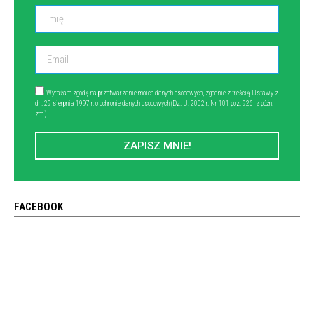
Wyrażam zgodę na przetwarzanie moich danych osobowych, zgodnie z treścią Ustawy z
dn. 29 sierpnia 1997 r. o ochronie danych osobowych (Dz. U. 2002 r. Nr 101 poz. 926, z późn.
zm.).
ZAPISZ MNIE!
FACEBOOK