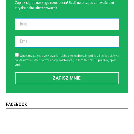
Zapisz się do naszego newslettera! Bądź na bieżąco z nowościami
z rynku paliw alternatywnych
Wyrażam zgodę na przetwarzanie moich danych osobowych, zgodnie z treścią Ustawy z
dn. 29 sierpnia 1997 r. o ochronie danych osobowych (Dz. U. 2002 r. Nr 101 poz. 926, z późn.
zm.).
ZAPISZ MNIE!
FACEBOOK