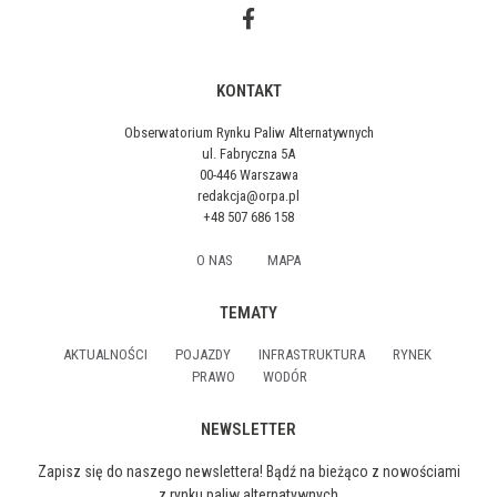
KONTAKT
Obserwatorium Rynku Paliw Alternatywnych
ul. Fabryczna 5A
00-446 Warszawa
redakcja@orpa.pl
+48 507 686 158
O NAS
MAPA
TEMATY
AKTUALNOŚCI
POJAZDY
INFRASTRUKTURA
RYNEK
PRAWO
WODÓR
NEWSLETTER
Zapisz się do naszego newslettera! Bądź na bieżąco z nowościami
z rynku paliw alternatywnych