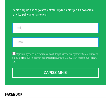
Zapisz się do naszego newslettera! Bądź na bieżąco z nowościami
z rynku paliw alternatywnych
Wyrażam zgodę na przetwarzanie moich danych osobowych, zgodnie z treścią Ustawy z
dn. 29 sierpnia 1997 r. o ochronie danych osobowych (Dz. U. 2002 r. Nr 101 poz. 926, z późn.
zm.).
ZAPISZ MNIE!
FACEBOOK